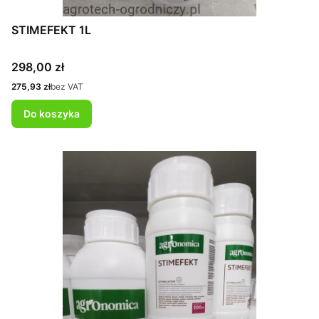
STIMEFEKT 1L
Cena
298,00 zł
Cena
275,93 zł
bez VAT
Do koszyka