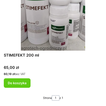
STIMEFEKT 200 ml
Cena
65,00 zł
Cena
60,19 zł
bez VAT
Do koszyka
Strona
z 1