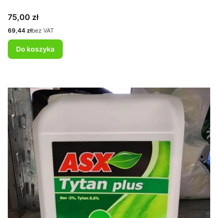
Cena
75,00 zł
Cena
69,44 zł
bez VAT
Do koszyka