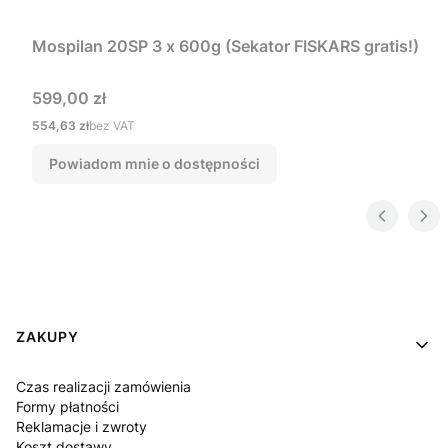
Mospilan 20SP 3 x 600g (Sekator FISKARS gratis!)
Cena
599,00 zł
Cena
554,63 zł
bez VAT
Powiadom mnie o dostępności
Linki w stopce
ZAKUPY
Czas realizacji zamówienia
Formy płatności
Reklamacje i zwroty
Koszt dostawy