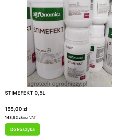
STIMEFEKT 0,5L
Cena
155,00 zł
Cena
143,52 zł
bez VAT
Do koszyka