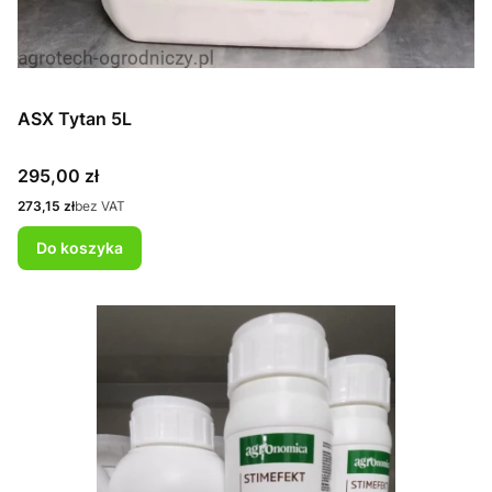
ASX Tytan 5L
Cena
295,00 zł
Cena
273,15 zł
bez VAT
Do koszyka