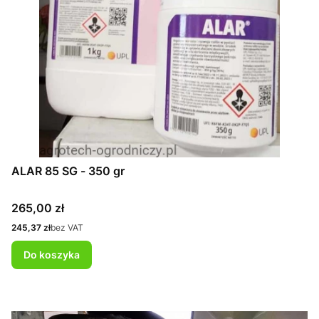
ALAR 85 SG - 350 gr
Cena
265,00 zł
Cena
245,37 zł
bez VAT
Do koszyka