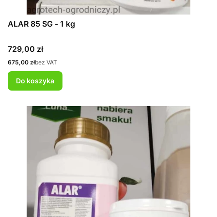
ALAR 85 SG - 1 kg
Cena
729,00 zł
Cena
675,00 zł
bez VAT
Do koszyka