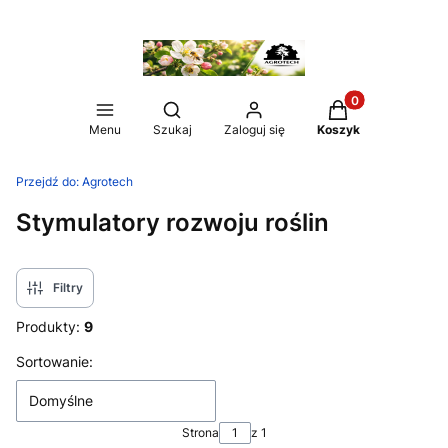
Produkty w koszy
Otwórz wyszukiwarkę
Menu
Szukaj
Zaloguj się
Koszyk
Przejdź do:
Agrotech
Stymulatory rozwoju roślin
Filtry
Produkty:
9
Lista produktów
Sortowanie:
Domyślne
Strona
z 1