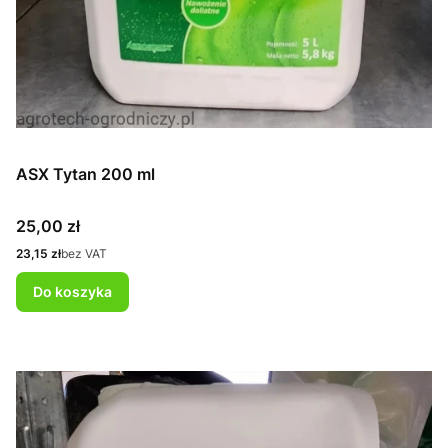
ASX Tytan 200 ml
Cena
25,00 zł
Cena
23,15 zł
bez VAT
Do koszyka