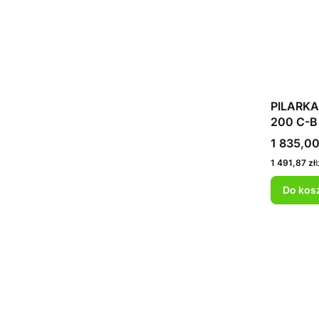
PILARK
200 C-B
Cena
1 835,00
Cena
1 491,87 zł
Do kos