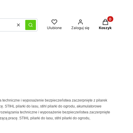
Produkty w kos
Wyczyść
Szukaj
Ulubione
Zaloguj się
Koszyk
 techniczne i wyposażenie bezpieczeństwa zaczerpnięte z pilarek
 STIHL pilarki do lasu, stihl pilarki do ogrodu, akumulatorowe
rozwiązania techniczne i wyposażenie bezpieczeństwa zaczerpnięte
ą pracę. STIHL pilarki do lasu, stihl pilarki do ogrodu,