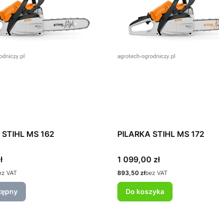
 STIHL MS 162
PILARKA STIHL MS 172
Cena
ł
1 099,00 zł
Cena
ez VAT
893,50 zł
bez VAT
tępny
Do koszyka