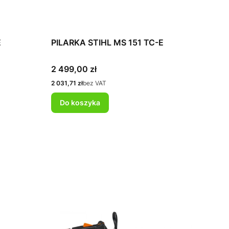
E
PILARKA STIHL MS 151 TC-E
Cena
2 499,00 zł
Cena
2 031,71 zł
bez VAT
Do koszyka