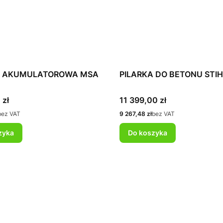
A AKUMULATOROWA MSA
PILARKA DO BETONU STIH
Cena
 zł
11 399,00 zł
Cena
bez VAT
9 267,48 zł
bez VAT
zyka
Do koszyka