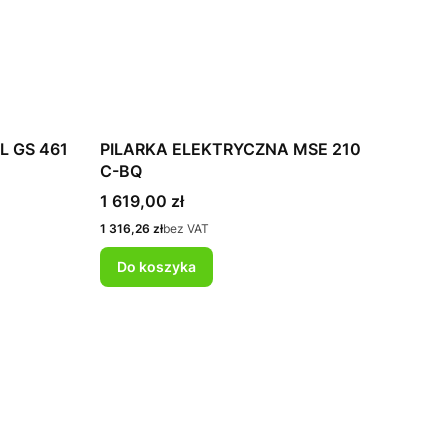
L GS 461
PILARKA ELEKTRYCZNA MSE 210
C-BQ
Cena
1 619,00 zł
Cena
1 316,26 zł
bez VAT
Do koszyka