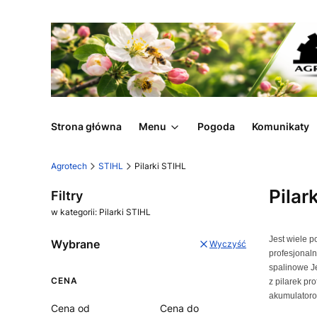
Strona główna
Menu
Pogoda
Komunikaty
Agrotech
STIHL
Pilarki STIHL
Pilar
Filtry
w kategorii: Pilarki STIHL
Jest wiele 
Wybrane
Wyczyść
profesjonaln
spalinowe J
CENA
z pilarek pr
akumulator
Cena od
Cena do