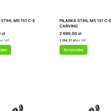
 STIHL MS 151 C-E
PILARKA STIHL MS 151 C-
CARVING
Cena
 zł
2 699,00 zł
Cena
ez VAT
2 194,31 zł
bez VAT
zyka
Do koszyka