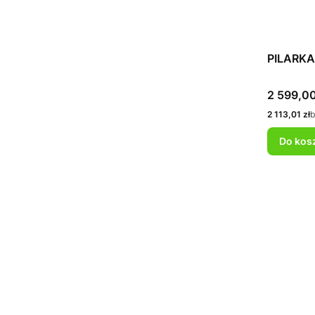
PILARKA
Cena
2 599,00
Cena
2 113,01 zł
b
Do kos