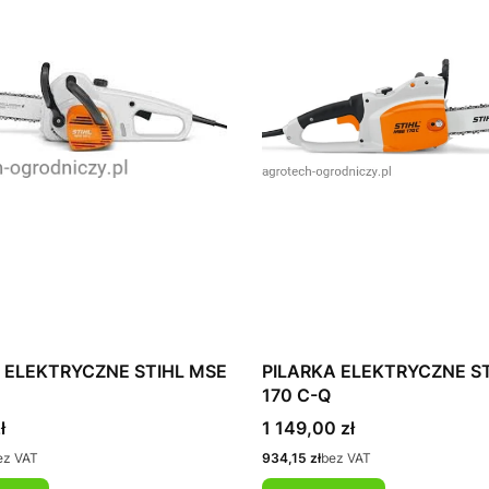
 ELEKTRYCZNE STIHL MSE
PILARKA ELEKTRYCZNE S
170 C-Q
Cena
ł
1 149,00 zł
Cena
ez VAT
934,15 zł
bez VAT