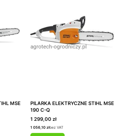
TIHL MSE
PILARKA ELEKTRYCZNE STIHL MSE
190 C-Q
Cena
1 299,00 zł
Cena
1 056,10 zł
bez VAT