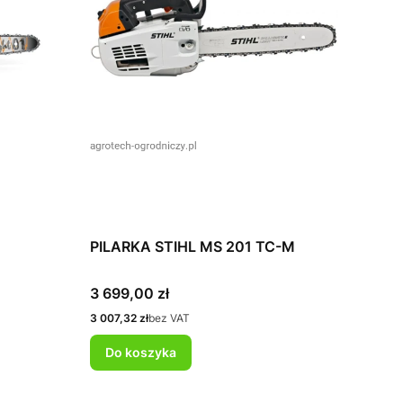
PILARKA STIHL MS 201 TC-M
Cena
3 699,00 zł
Cena
3 007,32 zł
bez VAT
Do koszyka