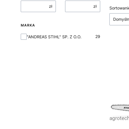
zł
zł
Lista
Sortowani
Domyśl
MARKA
Marka
29
"ANDREAS STIHL" SP. Z O.O.