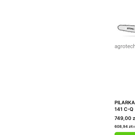
PILARKA
141 C-Q
Cena
749,00 z
Cena
608,94 zł
b