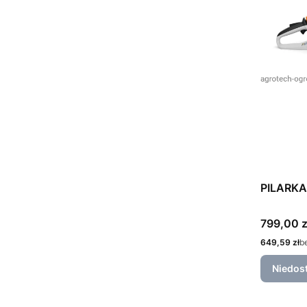
PILARKA
Cena
799,00 z
Cena
649,59 zł
b
Niedos