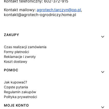
Kontakt telefoniczny: 602-372-915
Kontakt mailowy:
agrotech.tarczyn@op.pl
,
kontakt@agrotech-ogrodniczy.home.pl
Linki w stopce
ZAKUPY
Czas realizacji zamówienia
Formy płatności
Reklamacje i zwroty
Koszt dostawy
POMOC
Jak kupować?
Częste pytania
Regulamin zakupów
Polityka prywatności
MOJE KONTO