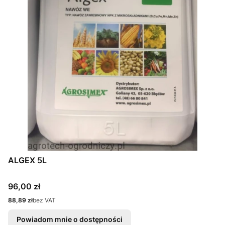
ALGEX 5L
Cena
96,00 zł
Cena
88,89 zł
bez VAT
Powiadom mnie o dostępności