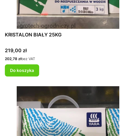
KRISTALON BIAŁY 25KG
Cena
219,00 zł
Cena
202,78 zł
bez VAT
Do koszyka