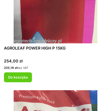
AGROLEAF POWER HIGH P 15KG
Cena
254,00 zł
Cena
235,19 zł
bez VAT
Do koszyka