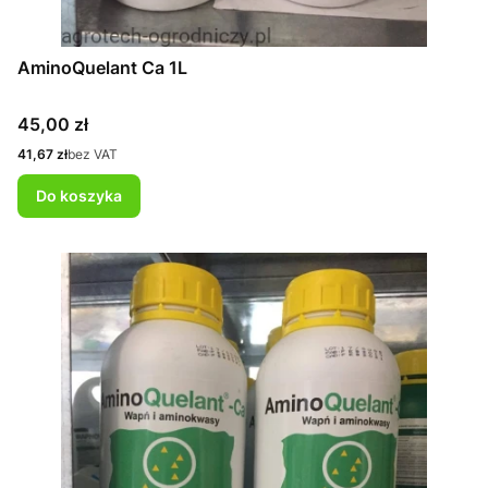
AminoQuelant Ca 1L
Cena
45,00 zł
Cena
41,67 zł
bez VAT
Do koszyka