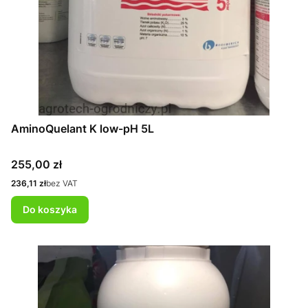
AminoQuelant K low-pH 5L
Cena
255,00 zł
Cena
236,11 zł
bez VAT
Do koszyka