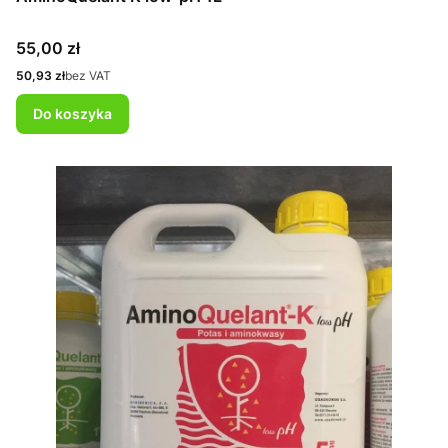
Cena
55,00 zł
Cena
50,93 zł
bez VAT
Do koszyka