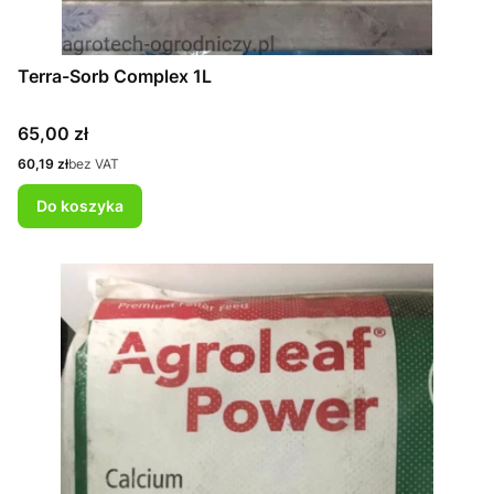
Terra-Sorb Complex 1L
Cena
65,00 zł
Cena
60,19 zł
bez VAT
Do koszyka