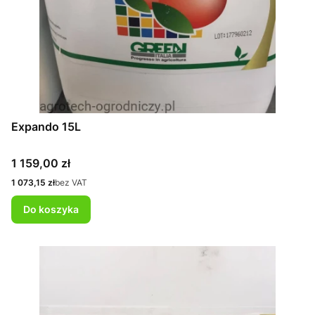
Expando 15L
Cena
1 159,00 zł
Cena
1 073,15 zł
bez VAT
Do koszyka