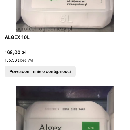
ALGEX 10L
Cena
168,00 zł
Cena
155,56 zł
bez VAT
Powiadom mnie o dostępności