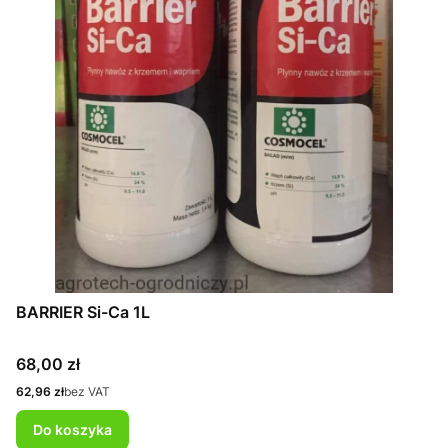
BARRIER Si-Ca 1L
Cena
68,00 zł
Cena
62,96 zł
bez VAT
Do koszyka