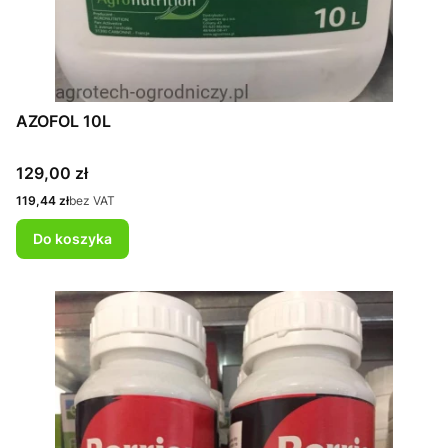
AZOFOL 10L
Cena
129,00 zł
Cena
119,44 zł
bez VAT
Do koszyka