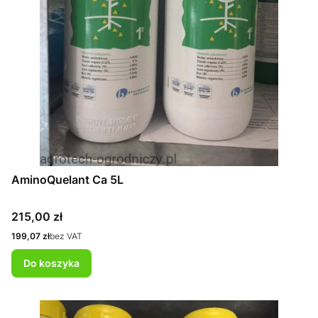
AminoQuelant Ca 5L
Cena
215,00 zł
Cena
199,07 zł
bez VAT
Do koszyka