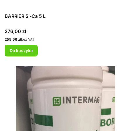
BARRIER Si-Ca 5 L
Cena
276,00 zł
Cena
255,56 zł
bez VAT
Do koszyka