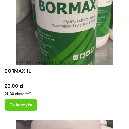
BORMAX 1L
Cena
23,00 zł
Cena
21,30 zł
bez VAT
Do koszyka