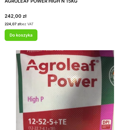
AGROLEAF POWER HIGH N 15KG
Cena
242,00 zł
Cena
224,07 zł
bez VAT
Do koszyka