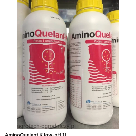
AminoQuelant K low-pH 1L