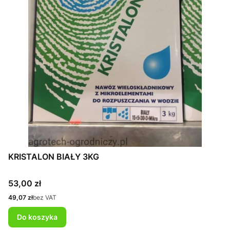
KRISTALON BIAŁY 3KG
Cena
53,00 zł
Cena
49,07 zł
bez VAT
Do koszyka