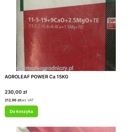
AGROLEAF POWER Ca 15KG
Cena
230,00 zł
Cena
212,96 zł
bez VAT
Do koszyka