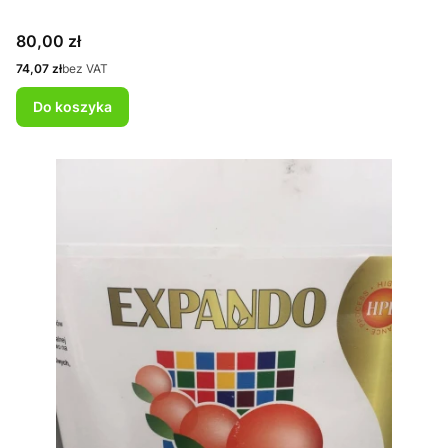
Cena
80,00 zł
Cena
74,07 zł
bez VAT
Do koszyka