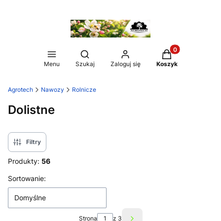
Produkty w koszy
Otwórz wyszukiwarkę
Menu
Szukaj
Zaloguj się
Koszyk
Agrotech
Nawozy
Rolnicze
Dolistne
Filtry
Produkty:
56
Lista produktów
Sortowanie:
Domyślne
Strona
z 3