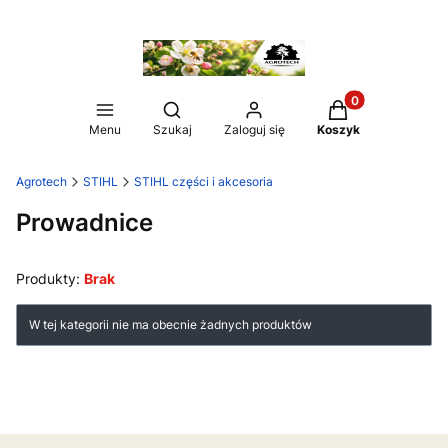
Produkty w koszy
Otwórz wyszukiwarkę
Menu
Szukaj
Zaloguj się
Koszyk
Agrotech
STIHL
STIHL części i akcesoria
Prowadnice
Produkty:
Brak
Lista produktów
W tej kategorii nie ma obecnie żadnych produktów