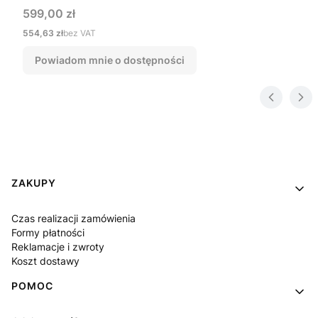
Cena
599,00 zł
Cena
554,63 zł
bez VAT
Powiadom mnie o dostępności
Linki w stopce
ZAKUPY
Czas realizacji zamówienia
Formy płatności
Reklamacje i zwroty
Koszt dostawy
POMOC