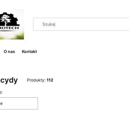
O nas
Kontakt
icydy
Produkty:
112
 produktów
e:
ne