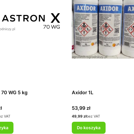
 70 WG 5 kg
Axidor 1L
Cena
ł
53,99 zł
Cena
ez VAT
49,99 zł
bez VAT
zyka
Do koszyka