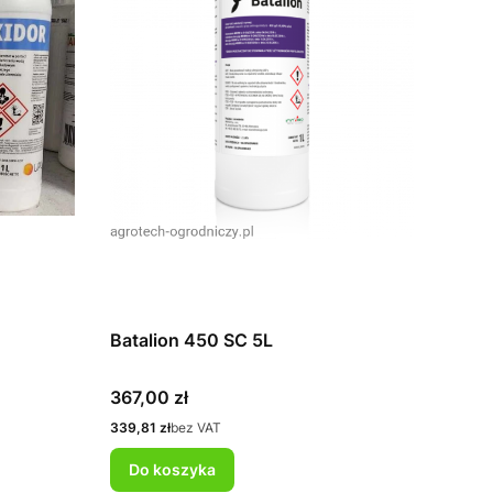
Batalion 450 SC 5L
Cena
367,00 zł
Cena
339,81 zł
bez VAT
Do koszyka