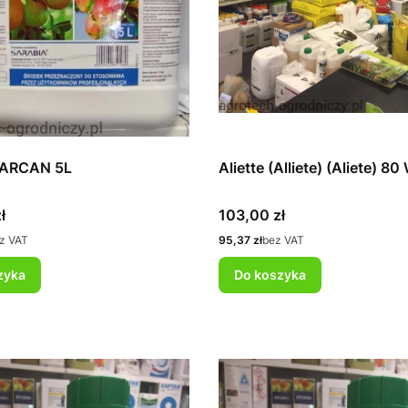
ARCAN 5L
Aliette (Alliete) (Aliete) 8
Cena
ł
103,00 zł
Cena
z VAT
95,37 zł
bez VAT
zyka
Do koszyka