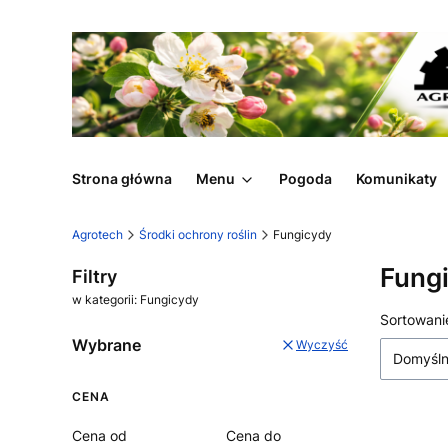
Strona główna
Menu
Pogoda
Komunikaty
Agrotech
Środki ochrony roślin
Fungicydy
Fung
Filtry
w kategorii: Fungicydy
Lista
Sortowani
Wybrane
Wyczyść
Domyśl
CENA
Cena od
Cena do