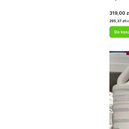
Cena
319,00 z
Cena
295,37 zł
b
Do kos