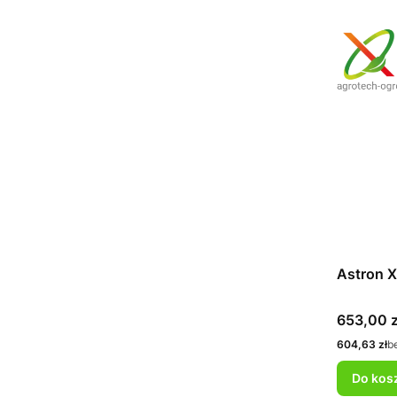
Astron X
Cena
653,00 z
Cena
604,63 zł
b
Do kos