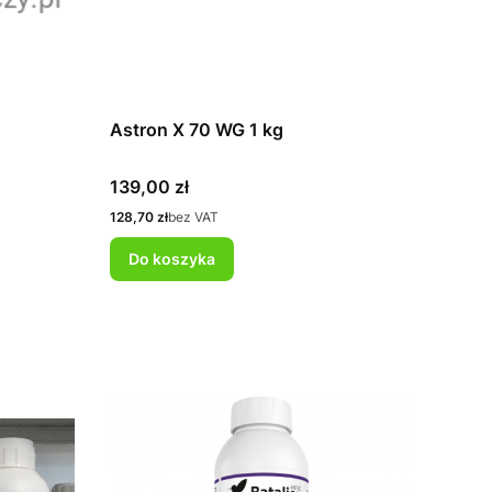
Astron X 70 WG 1 kg
Cena
139,00 zł
Cena
128,70 zł
bez VAT
Do koszyka