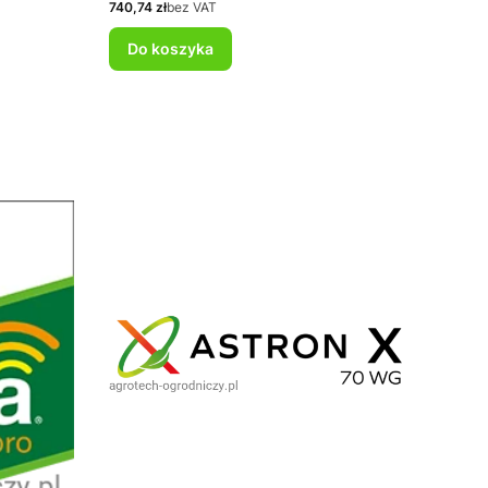
Cena
740,74 zł
bez VAT
Do koszyka