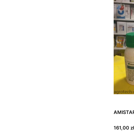
AMISTAR
Cena
161,00 z