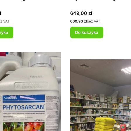
Cena
ł
649,00 zł
Cena
ez VAT
600,93 zł
bez VAT
zyka
Do koszyka