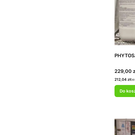
PHYTOS
Cena
229,00 z
Cena
212,04 zł
be
Do kos