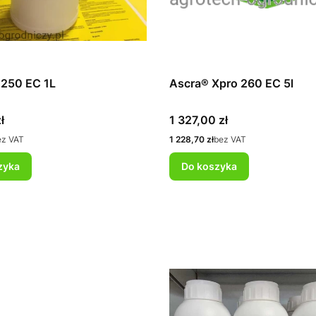
250 EC 1L
Ascra® Xpro 260 EC 5l
Cena
ł
1 327,00 zł
Cena
ez VAT
1 228,70 zł
bez VAT
zyka
Do koszyka