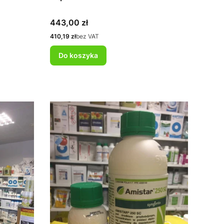
Cena
443,00 zł
Cena
410,19 zł
bez VAT
Do koszyka