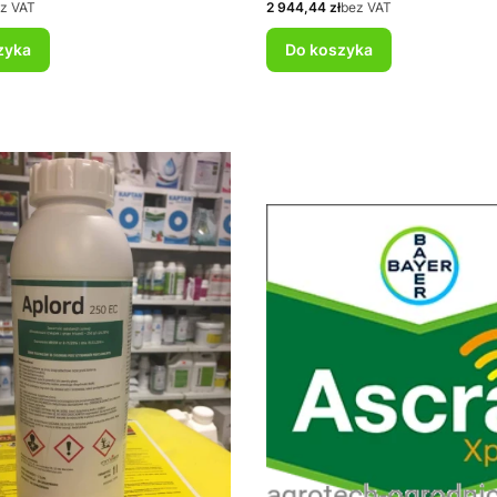
Cena
z VAT
2 944,44 zł
bez VAT
zyka
Do koszyka