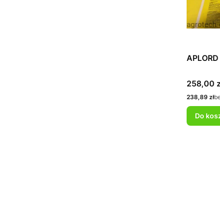
APLORD 
Cena
258,00 z
Cena
238,89 zł
b
Do kos