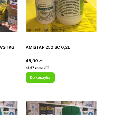
0 WG 1KG
AMISTAR 250 SC 0,2L
Cena
45,00 zł
Cena
41,67 zł
bez VAT
Do koszyka