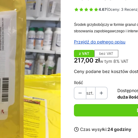
4.67
(Oceny: 3 Recenzj
Środek grzybobójczy w formie granul
stosowania zapobiegawczego i interw
Przejdź do pełnego opisu
z VAT
bez VAT
Cena
217,00 zł
w tym 8% VAT
w tym
8%
VAT
Ceny podane bez kosztów dos
Ilość
Dostępno
szt.
duża iloś
Czas wysyłki:
24 godziny