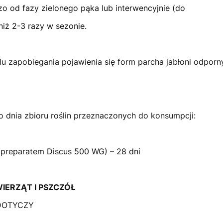
 od fazy zielonego pąka lub interwencyjnie (do
 niż 2-3 razy w sezonie.
u zapobiegania pojawienia się form parcha jabłoni odporny
o dnia zbioru roślin przeznaczonych do konsumpcji:
 preparatem Discus 500 WG) – 28 dni
IERZĄT I PSZCZÓŁ
E DOTYCZY