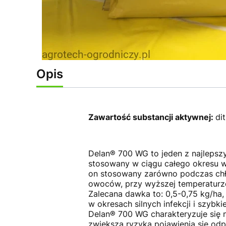
Opis
Zawartość substancji aktywnej:
di
Delan® 700 WG to jeden z najlepsz
stosowany w ciągu całego okresu w
on stosowany zarówno podczas chło
owoców, przy wyższej temperaturze
Zalecana dawka to: 0,5-0,75 kg/h
w okresach silnych infekcji i szybki
Delan® 700 WG charakteryzuje się 
zwiększa ryzyka pojawienia się od