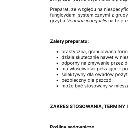
Preparat, ze względu na niespecyf
fungicydami systemicznymi z grupy
grzyba
Venturia inaequalis
na te pre
Zalety preparatu:
praktyczna, granulowana for
działa skutecznie nawet w nie
odporny na zmywanie przez d
ma właściwości pełzające - p
selektywny dla owadów pożyt
bezpieczny dla pszczół
może być stosowany w mieszan
ZAKRES STOSOWANIA, TERMINY I
Rośliny sadownicze