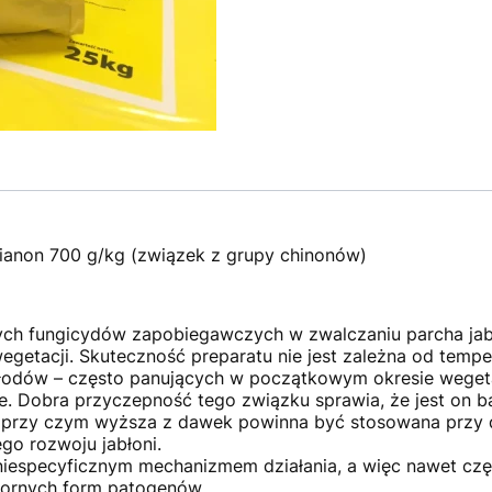
tianon 700 g/kg (związek z grupy chinonów)
ych fungicydów zapobiegawczych w zwalczaniu parcha jabł
egetacji. Skuteczność preparatu nie jest zależna od temp
dów – często panujących w początkowym okresie wegetacj
. Dobra przyczepność tego związku sprawia, że jest on 
a, przy czym wyższa z dawek powinna być stosowana przy
ego rozwoju jabłoni.
niespecyficznym mechanizmem działania, a więc nawet czę
pornych form patogenów.