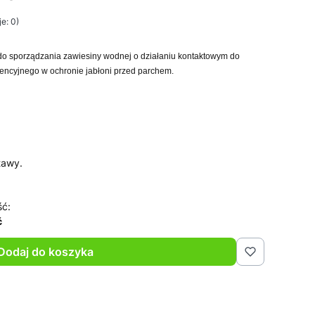
e: 0)
 do sporządzania zawiesiny wodnej o działaniu kontaktowym do
encyjnego w ochronie jabłoni przed parchem.
tawy.
ść:
ć
Dodaj do koszyka