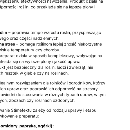
zwiększeniu efektywności nawożenia. Produkt działa na
porności roślin, co przekłada się na lepsze plony i
ślin
– poprawia tempo wzrostu roślin, przyspieszając
wego oraz części nadziemnych.
a stres
– pomaga roślinom lepiej znosić niekorzystne
 niskie temperatury czy choroby.
preparat działa w sposób kompleksowy, wpływając na
ekłada się na wyższe plony i jakość upraw.
kt jest bezpieczny dla roślin, ludzi i zwierząt, nie
h resztek w glebie czy na roślinach.
idealnym rozwiązaniem dla rolników i ogrodników, którzy
ch upraw oraz poprawić ich odporność na stresory
powiedni do stosowania w różnych typach upraw, w tym
ych, zbożach czy roślinach ozdobnych.
nie Stimefektu zależy od rodzaju uprawy i etapu
awkowanie preparatu:
omidory, papryka, ogórki):