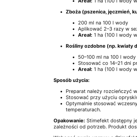
Areał:
1 ha (100 l wody w
Zboża (pszenica, jęczmień, k
200 ml na 100 l wody
Aplikować 2–3 razy w sezo
Areał:
1 ha (100 l wody w
Rośliny ozdobne (np. kwiaty
50–100 ml na 100 l wody
Stosować co 14–21 dni pr
Areał:
1 ha (100 l wody w
Sposób użycia:
Preparat należy rozcieńczyć 
Stosować przy użyciu opryski
Optymalnie stosować wczesny
temperaturach.
Opakowanie:
Stimefekt dostępny je
zależności od potrzeb. Produkt dos