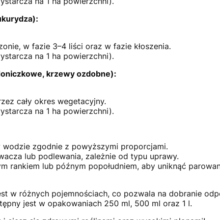
ystarcza na 1 ha powierzchni).
ukurydza):
nie, w fazie 3–4 liści oraz w fazie kłoszenia.
ystarcza na 1 ha powierzchni).
 doniczkowe, krzewy ozdobne):
zez cały okres wegetacyjny.
ystarcza na 1 ha powierzchni).
w wodzie zgodnie z powyższymi proporcjami.
wacza lub podlewania, zależnie od typu uprawy.
m rankiem lub późnym popołudniem, aby uniknąć parowan
st w różnych pojemnościach, co pozwala na dobranie odpo
tępny jest w opakowaniach 250 ml, 500 ml oraz 1 l.