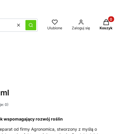
Produkty w kos
Wyczyść
Szukaj
Ulubione
Zaloguj się
Koszyk
 ml
e: 0)
ek wspomagający rozwój roślin
preparat od firmy Agronomica, stworzony z myślą o