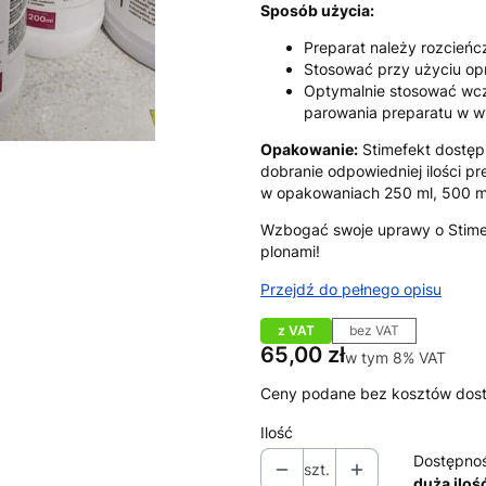
Sposób użycia:
Preparat należy rozcień
Stosować przy użyciu opr
Optymalnie stosować wc
parowania preparatu w w
Opakowanie:
Stimefekt dostęp
dobranie odpowiedniej ilości p
w opakowaniach 250 ml, 500 ml 
Wzbogać swoje uprawy o Stimefe
plonami!
Przejdź do pełnego opisu
z VAT
bez VAT
Cena
65,00 zł
w tym 8% VAT
w tym
8%
VAT
Ceny podane bez kosztów dos
Ilość
Dostępno
szt.
duża iloś