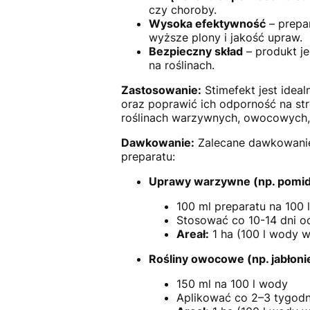
czy choroby.
Wysoka efektywność
– prepar
wyższe plony i jakość upraw.
Bezpieczny skład
– produkt je
na roślinach.
Zastosowanie:
Stimefekt jest idea
oraz poprawić ich odporność na st
roślinach warzywnych, owocowych,
Dawkowanie:
Zalecane dawkowanie 
preparatu:
Uprawy warzywne (np. pomido
100 ml preparatu na 100 
Stosować co 10-14 dni o
Areał:
1 ha (100 l wody w
Rośliny owocowe (np. jabłonie
150 ml na 100 l wody
Aplikować co 2–3 tygodni