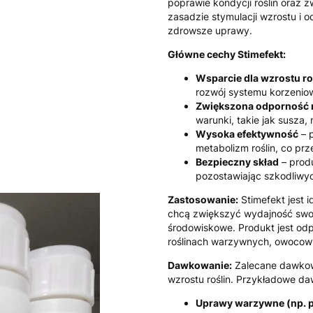
poprawie kondycji roślin oraz 
zasadzie stymulacji wzrostu i od
zdrowsze uprawy.
Główne cechy Stimefekt:
Wsparcie dla wzrostu ro
rozwój systemu korzenio
Zwiększona odporność n
warunki, takie jak susza,
Wysoka efektywność
– 
metabolizm roślin, co prz
Bezpieczny skład
– produ
pozostawiając szkodliwyc
Zastosowanie:
Stimefekt jest 
chcą zwiększyć wydajność swoi
środowiskowe. Produkt jest od
roślinach warzywnych, owocow
Dawkowanie:
Zalecane dawkowa
wzrostu roślin. Przykładowe d
Uprawy warzywne (np. p