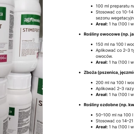
100 ml preparatu n
Stosować co 10-14 
sezonu wegetacyjn
Areał:
1 ha (100 l 
Rośliny owocowe (np. jab
150 ml na 100 l wo
Aplikować co 2–3 t
owoców.
Areał:
1 ha (100 l 
Zboża (pszenica, jęczmi
200 ml na 100 l wo
Aplikować 2–3 razy 
Areał:
1 ha (100 l 
Rośliny ozdobne (np. k
50–100 ml na 100 
Stosować co 14–21 
Areał:
1 ha (100 l 