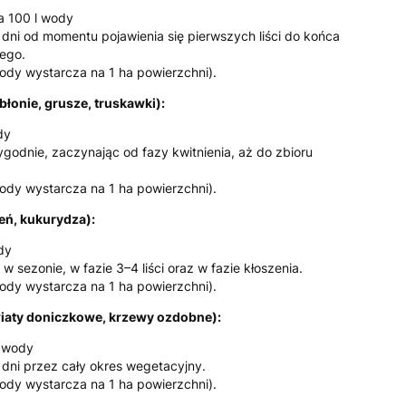
a 100 l wody
dni od momentu pojawienia się pierwszych liści do końca
ego.
wody wystarcza na 1 ha powierzchni).
łonie, grusze, truskawki):
dy
ygodnie, zaczynając od fazy kwitnienia, aż do zbioru
wody wystarcza na 1 ha powierzchni).
eń, kukurydza):
dy
w sezonie, w fazie 3–4 liści oraz w fazie kłoszenia.
wody wystarcza na 1 ha powierzchni).
wiaty doniczkowe, krzewy ozdobne):
l wody
dni przez cały okres wegetacyjny.
wody wystarcza na 1 ha powierzchni).