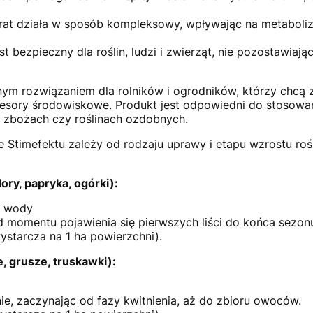
at działa w sposób kompleksowy, wpływając na metabolizm
st bezpieczny dla roślin, ludzi i zwierząt, nie pozostawiaj
lnym rozwiązaniem dla rolników i ogrodników, którzy chc
resory środowiskowe. Produkt jest odpowiedni do stosowa
 zbożach czy roślinach ozdobnych.
Stimefektu zależy od rodzaju uprawy i etapu wzrostu ro
ry, papryka, ogórki):
l wody
d momentu pojawienia się pierwszych liści do końca sezon
ystarcza na 1 ha powierzchni).
, grusze, truskawki):
e, zaczynając od fazy kwitnienia, aż do zbioru owoców.