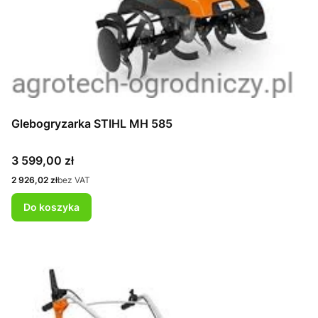
Glebogryzarka STIHL MH 585
Cena
3 599,00 zł
Cena
2 926,02 zł
bez VAT
Do koszyka