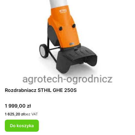
Rozdrabniacz STHIL GHE 250S
Cena
1 999,00 zł
Cena
1 625,20 zł
bez VAT
Do koszyka