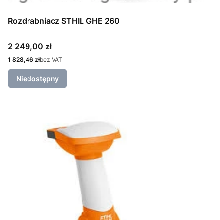
Rozdrabniacz STHIL GHE 260
Cena
2 249,00 zł
Cena
1 828,46 zł
bez VAT
Niedostępny