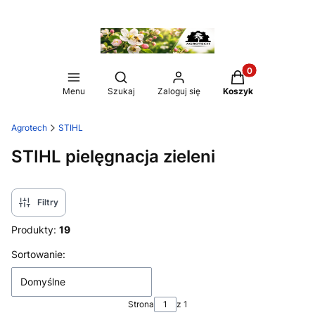
Produkty w koszy
Otwórz wyszukiwarkę
Menu
Szukaj
Zaloguj się
Koszyk
Agrotech
STIHL
STIHL pielęgnacja zieleni
Filtry
Produkty:
19
Lista produktów
Sortowanie:
Domyślne
Strona
z 1