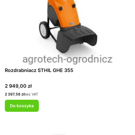
Rozdrabniacz STHIL GHE 355
Cena
2 949,00 zł
Cena
2 397,56 zł
bez VAT
Do koszyka