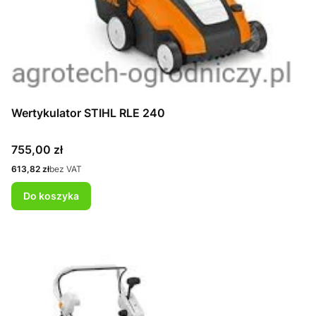
Wertykulator STIHL RLE 240
Cena
755,00 zł
Cena
613,82 zł
bez VAT
Do koszyka