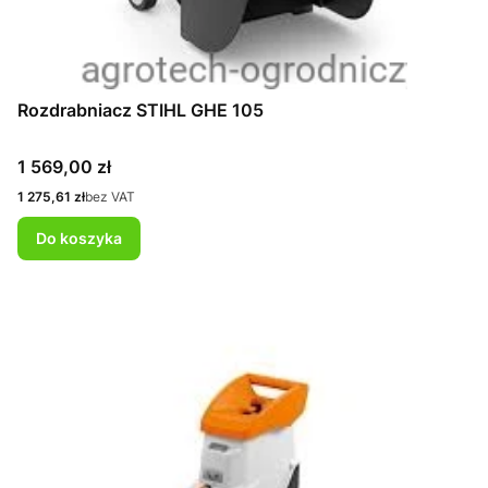
Rozdrabniacz STIHL GHE 105
Cena
1 569,00 zł
Cena
1 275,61 zł
bez VAT
Do koszyka