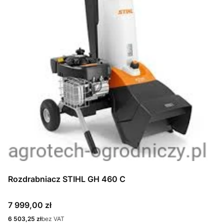
Rozdrabniacz STIHL GH 460 C
Cena
7 999,00 zł
Cena
6 503,25 zł
bez VAT