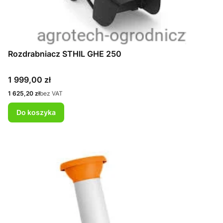
Rozdrabniacz STHIL GHE 250
Cena
1 999,00 zł
Cena
1 625,20 zł
bez VAT
Do koszyka