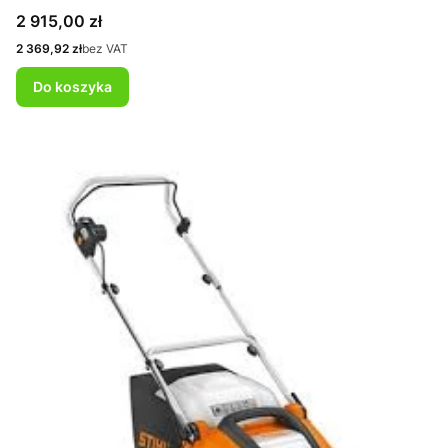
Cena
2 915,00 zł
Cena
2 369,92 zł
bez VAT
Do koszyka