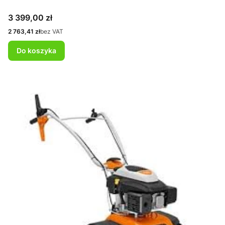
Cena
3 399,00 zł
Cena
2 763,41 zł
bez VAT
Do koszyka