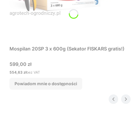
Mospilan 20SP 3 x 600g (Sekator FISKARS gratis!)
Cena
599,00 zł
Cena
554,63 zł
bez VAT
Powiadom mnie o dostępności