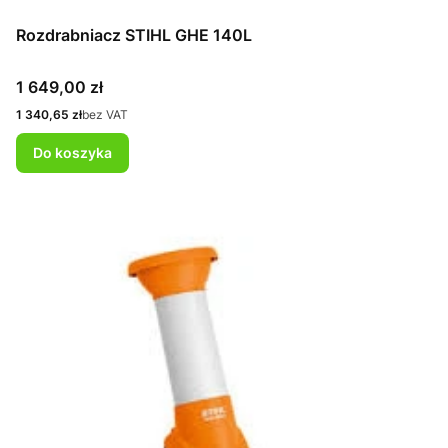
Rozdrabniacz STIHL GHE 140L
Cena
1 649,00 zł
Cena
1 340,65 zł
bez VAT
Do koszyka