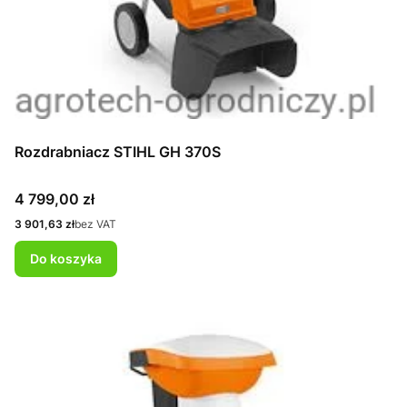
Rozdrabniacz STIHL GH 370S
Cena
4 799,00 zł
Cena
3 901,63 zł
bez VAT
Do koszyka