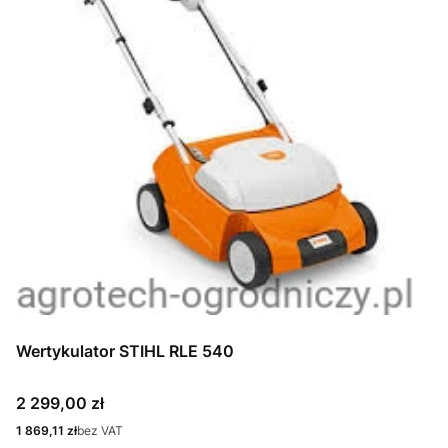
Wertykulator STIHL RLE 540
Cena
2 299,00 zł
Cena
1 869,11 zł
bez VAT