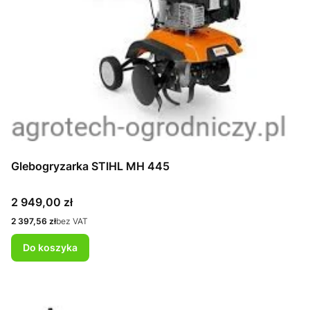
Glebogryzarka STIHL MH 445
Cena
2 949,00 zł
Cena
2 397,56 zł
bez VAT
Do koszyka