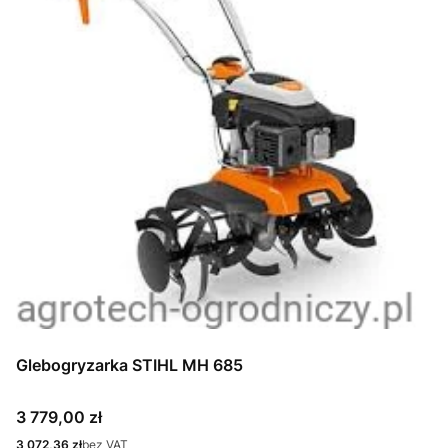
Glebogryzarka STIHL MH 685
Cena
3 779,00 zł
Cena
3 072,36 zł
bez VAT