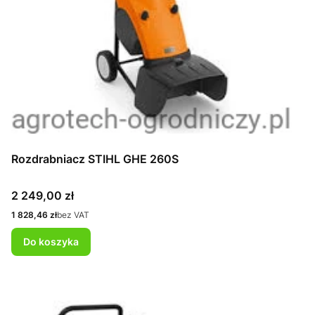
Rozdrabniacz STIHL GHE 260S
Cena
2 249,00 zł
Cena
1 828,46 zł
bez VAT
Do koszyka