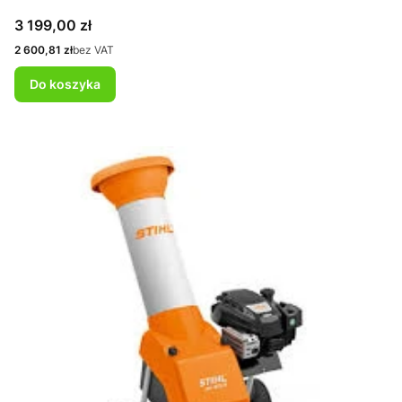
Cena
3 199,00 zł
Cena
2 600,81 zł
bez VAT
Do koszyka