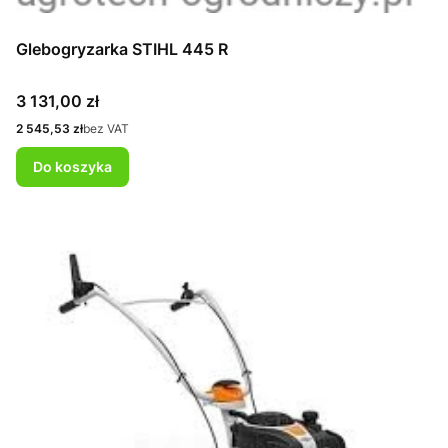
Glebogryzarka STIHL 445 R
Cena
3 131,00 zł
Cena
2 545,53 zł
bez VAT
Do koszyka