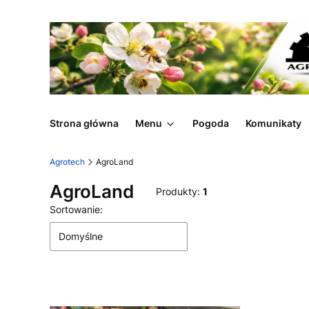
Strona główna
Menu
Pogoda
Komunikaty
Agrotech
AgroLand
AgroLand
Produkty:
1
Lista produktów
Sortowanie:
Domyślne