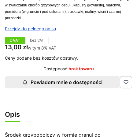
w zwalczaniu chorób grzybowych cebuli, kapusty głowiastej, marchwi,
pomidora (w gruncie i pod osłonami), truskawki, maliny, wiśni i czarnej
porzeczki.
Przejdź do pełnego opisu
z VAT
bez VAT
Cena
13,00 zł
w tym 8% VAT
w tym
8%
VAT
Ceny podane bez kosztów dostawy.
Dostępność:
brak towaru
Powiadom mnie o dostępności
Opis
Środek grzybobójczy w formie granul do