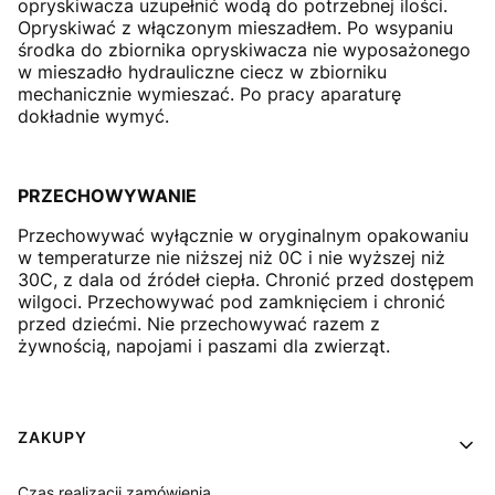
opryskiwacza uzupełnić wodą do potrzebnej ilości.
Opryskiwać z włączonym mieszadłem. Po wsypaniu
środka do zbiornika opryskiwacza nie wyposażonego
w mieszadło hydrauliczne ciecz w zbiorniku
mechanicznie wymieszać. Po pracy aparaturę
dokładnie wymyć.
PRZECHOWYWANIE
Przechowywać wyłącznie w oryginalnym opakowaniu
w temperaturze nie niższej niż 0C i nie wyższej niż
30C, z dala od źródeł ciepła. Chronić przed dostępem
wilgoci. Przechowywać pod zamknięciem i chronić
przed dziećmi. Nie przechowywać razem z
żywnością, napojami i paszami dla zwierząt.
Linki w stopce
ZAKUPY
Czas realizacji zamówienia