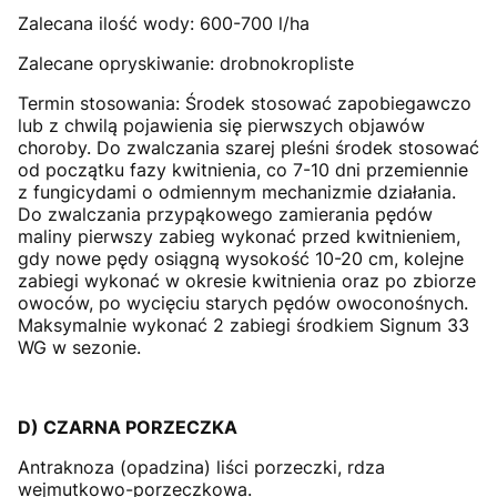
Zalecana ilość wody: 600-700 l/ha
Zalecane opryskiwanie: drobnokropliste
Termin stosowania: Środek stosować zapobiegawczo
lub z chwilą pojawienia się pierwszych objawów
choroby. Do zwalczania szarej pleśni środek stosować
od początku fazy kwitnienia, co 7-10 dni przemiennie
z fungicydami o odmiennym mechanizmie działania.
Do zwalczania przypąkowego zamierania pędów
maliny pierwszy zabieg wykonać przed kwitnieniem,
gdy nowe pędy osiągną wysokość 10-20 cm, kolejne
zabiegi wykonać w okresie kwitnienia oraz po zbiorze
owoców, po wycięciu starych pędów owoconośnych.
Maksymalnie wykonać 2 zabiegi środkiem Signum 33
WG w sezonie.
D) CZARNA PORZECZKA
Antraknoza (opadzina) liści porzeczki, rdza
wejmutkowo-porzeczkowa.