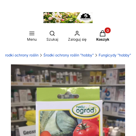
Produkty w koszy
Otwórz wyszukiwarkę
Menu
Szukaj
Zaloguj się
Koszyk
Środki ochrony roślin
Środki ochrony roślin "hobby"
Fungicydy "hobby"