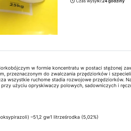
Czas wysyłki:
24 godziny
orkobójczym w formie koncentratu w postaci stężonej zaw
, przeznaczonym do zwalczania przędziorków i szpecieli w
lcza wszystkie ruchome stadia rozwojowe przędziorków. Na 
 przy użyciu opryskiwaczy polowych, sadowniczych i ręcz
oksypirazoli) –51,2 gw1 litrześrodka (5,02%)