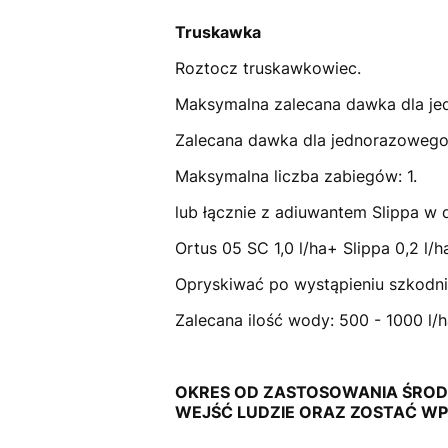
Truskawka
Roztocz truskawkowiec.
Maksymalna zalecana dawka dla jed
Zalecana dawka dla jednorazowego s
Maksymalna liczba zabiegów: 1.
lub łącznie z adiuwantem Slippa w
Ortus 05 SC 1,0 l/ha+ Slippa 0,2 l/h
Opryskiwać po wystąpieniu szkodnik
Zalecana ilość wody: 500 - 1000 l/h
OKRES OD ZASTOSOWANIA ŚROD
WEJŚĆ LUDZIE ORAZ ZOSTAĆ W