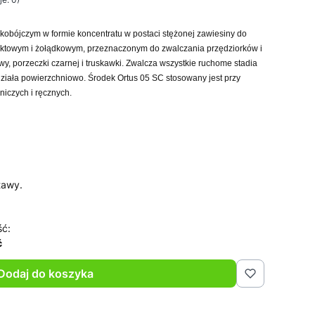
obójczym w formie koncentratu w postaci stężonej zawiesiny do
taktowym i żołądkowym, przeznaczonym do zwalczania przędziorków i
liwy, porzeczki czarnej i truskawki. Zwalcza wszystkie ruchome stadia
działa powierzchniowo. Środek Ortus 05 SC stosowany jest przy
iczych i ręcznych.
tawy.
ść:
ć
Dodaj do koszyka