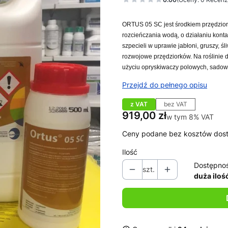
ORTUS 05 SC jest środkiem przędziork
rozcieńczania wodą, o działaniu kon
szpecieli w uprawie jabłoni, gruszy, ś
rozwojowe przędziorków. Na roślinie 
użyciu opryskiwaczy polowych, sadown
Przejdź do pełnego opisu
z VAT
bez VAT
Cena
919,00 zł
w tym 8% VAT
w tym
8%
VAT
Ceny podane bez kosztów dos
Ilość
Dostępno
szt.
duża iloś