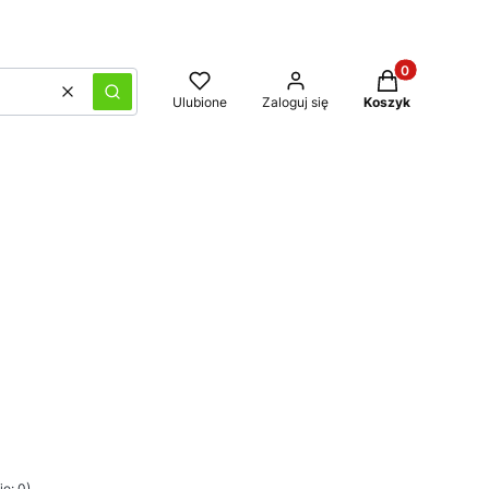
Produkty w kos
Wyczyść
Szukaj
Ulubione
Zaloguj się
Koszyk
e: 0)