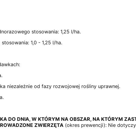
norazowego stosowania: 1,25 l/ha.
tosowania: 1,0 - 1,25 l/ha.
 dawkach:
a.
a niezależnie od fazy rozwojowej rośliny uprawnej.
a.
KA DO DNIA, W KTÓRYM NA OBSZAR, NA KTÓRYM Z
PROWADZONE ZWIERZĘTA
(okres prewencji): Nie dotyczy