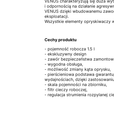
VENUS charakteryzują się duża wy
i odpornością na działanie agresyw
VENUS dzięki wbudowanemu zaworow
eksploatacji.
Wszystkie elementy opryskiwaczy w
Cechy produktu
- pojemność robocza 1.5 l
- ekskluzywny design
- zawór bezpieczeństwa zamontowa
- wygodna obsługa,
- możliwość zmiany kąta oprysku,
- pierścieniowa podstawa gwarantu
wydajnościach, dzięki zastosowaniu
- skala pojemności na zbiorniku,
- filtr cieczy roboczej,
- regulacja strumienia rozpylanej c