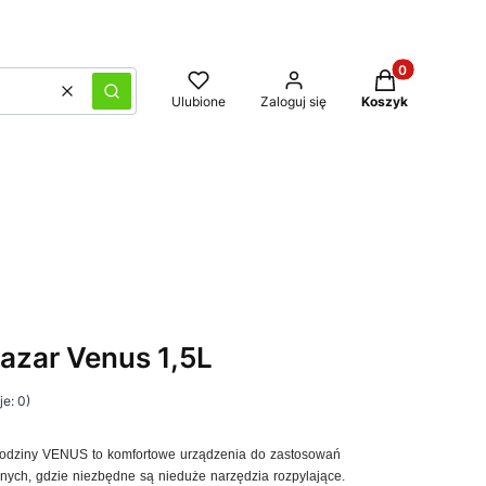
Produkty w kos
Wyczyść
Szukaj
Ulubione
Zaloguj się
Koszyk
azar Venus 1,5L
e: 0)
rodziny VENUS to komfortowe urządzenia do zastosowań
lnych, gdzie niezbędne są nieduże narzędzia rozpylające.