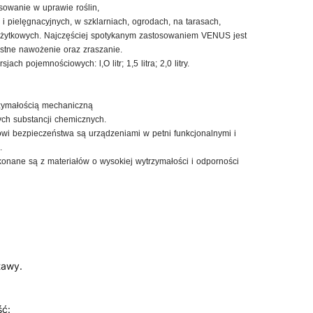
owanie w uprawie roślin,
i pielęgnacyjnych, w szklarniach, ogrodach, na tarasach,
żytkowych. Najczęściej spotykanym zastosowaniem VENUS jest
listne nawożenie oraz zraszanie.
h pojemnościowych: l,O litr; 1,5 litra; 2,0 litry.
zymałością mechaniczną
ych substancji chemicznych.
 bezpieczeństwa są urządzeniami w petni funkcjonalnymi i
.
onane są z materiałów o wysokiej wytrzymałości i odporności
tawy.
ść: