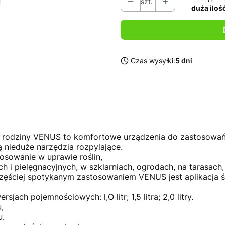
szt.
duża iloś
Czas wysyłki:
5 dni
z rodziny VENUS to komfortowe urządzenia do zastosowań
ą nieduże narzędzia rozpylające.
sowanie w uprawie roślin,
h i pielęgnacyjnych, w szklarniach, ogrodach, na tarasach
ęściej spotykanym zastosowaniem VENUS jest aplikacja śr
ch pojemnościowych: l,O litr; 1,5 litra; 2,0 litry.
,
u.