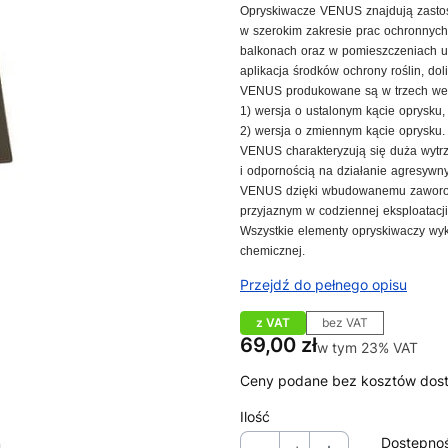
Opryskiwacze VENUS znajdują zastos
w szerokim zakresie prac ochronnych 
balkonach oraz w pomieszczeniach u
aplikacja środków ochrony roślin, do
VENUS produkowane są w trzech wersjac
1) wersja o ustalonym kącie oprysku,
2) wersja o zmiennym kącie oprysku.
VENUS charakteryzują się duża wytr
i odpornością na działanie agresywn
VENUS dzięki wbudowanemu zaworowi
przyjaznym w codziennej eksploatacji
Wszystkie elementy opryskiwaczy wyk
chemicznej.
Przejdź do pełnego opisu
z VAT
bez VAT
Cena
69,00 zł
w tym 23% VAT
w tym
23%
VAT
Ceny podane bez kosztów dos
Ilość
Dostępno