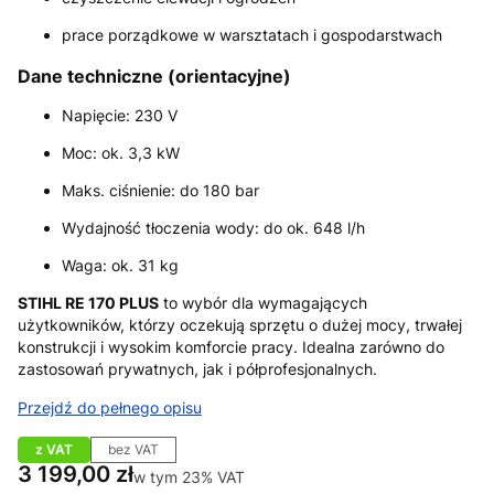
prace porządkowe w warsztatach i gospodarstwach
Dane techniczne (orientacyjne)
Napięcie: 230 V
Moc: ok. 3,3 kW
Maks. ciśnienie: do 180 bar
Wydajność tłoczenia wody: do ok. 648 l/h
Waga: ok. 31 kg
STIHL RE 170 PLUS
to wybór dla wymagających
użytkowników, którzy oczekują sprzętu o dużej mocy, trwałej
konstrukcji i wysokim komforcie pracy. Idealna zarówno do
zastosowań prywatnych, jak i półprofesjonalnych.
Przejdź do pełnego opisu
z VAT
bez VAT
Cena
3 199,00 zł
w tym 23% VAT
w tym
23%
VAT