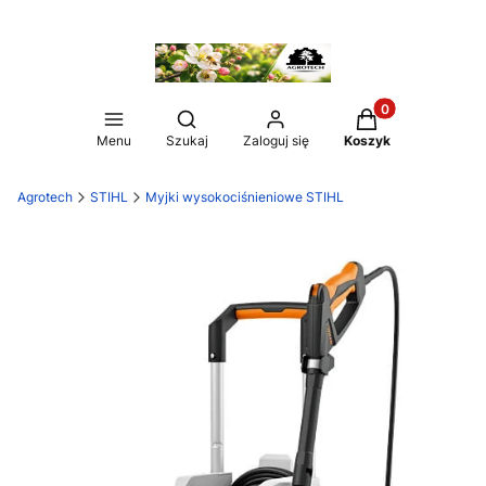
Produkty w koszy
Otwórz wyszukiwarkę
Menu
Szukaj
Zaloguj się
Koszyk
Agrotech
STIHL
Myjki wysokociśnieniowe STIHL