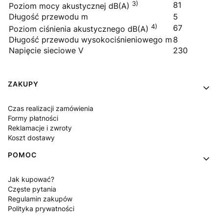
3)
81
Poziom mocy akustycznej dB(A)
Długość przewodu m
5
4)
67
Poziom ciśnienia akustycznego dB(A)
Długość przewodu wysokociśnieniowego m
8
Napięcie sieciowe V
230
Linki w stopce
ZAKUPY
Czas realizacji zamówienia
Formy płatności
Reklamacje i zwroty
Koszt dostawy
POMOC
Jak kupować?
Częste pytania
Regulamin zakupów
Polityka prywatności