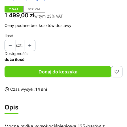
z VAT
bez VAT
Cena
1 499,00 zł
w tym 23% VAT
w tym
23%
VAT
Ceny podane bez kosztów dostawy.
Ilość
szt.
Dostępność:
duża ilość
Dodaj do koszyka
Czas wysyłki:
14 dni
Opis
Mocna myjka wysokociśnieniowa 125-barów z