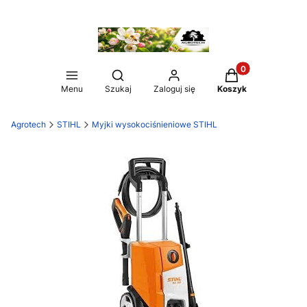
Produkty w koszy
Otwórz wyszukiwarkę
Menu
Szukaj
Zaloguj się
Koszyk
Agrotech
STIHL
Myjki wysokociśnieniowe STIHL