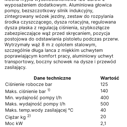
wyposażeniem dodatkowym. Aluminiowa głowica
pompy, bezszczotkowy silnik indukcyjny,
zintegrowany wózek jezdny, zestaw do rozpylania
środka czyszczącego, dysza rotacyjna, regulowana
dysza płaska z regulacją ciśnienia, szybkozłącze
zabezpieczające wąż przed skręcaniem, pozycja
postojowa do odstawiania pistoletu podczas przerw.
Wytrzymały wąż 8 m z oplotem stalowym,
szczególnie długa lanca z miękkim uchwytem
poprawiającym komfort pracy, aluminiowy uchwyt
transportowy, boczny schowek na dysze i przewód
zasilający.
Dane techniczne
Wartość
Ciśnienie robocze bar
125
1)
140
Maks. ciśnienie bar
Min. wydajność pompy l/h
400
Maks. wydajność pompy l/h
500
Maks. temp.wody zasilającej °C
40
2)
20
Ciężar kg
Moc kW
2,1