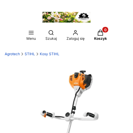
Produkty w koszy
Otwórz wyszukiwarkę
Menu
Szukaj
Zaloguj się
Koszyk
Agrotech
STIHL
Kosy STIHL