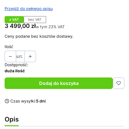
Przejdź do pełnego opisu
z VAT
bez VAT
Cena
3 499,00 zł
w tym 23% VAT
w tym
23%
VAT
Ceny podane bez kosztów dostawy.
Ilość
szt.
Dostępność:
duża ilość
Dodaj do koszyka
Czas wysyłki:
5 dni
Opis