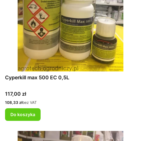
Cyperkill max 500 EC 0,5L
Cena
117,00 zł
Cena
108,33 zł
bez VAT
Do koszyka