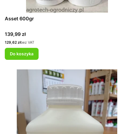
Asset 600gr
Cena
139,99 zł
Cena
129,62 zł
bez VAT
Do koszyka