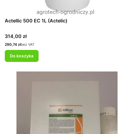
Actellic 500 EC 1L (Actelic)
Cena
314,00 zł
Cena
290,74 zł
bez VAT
Do koszyka