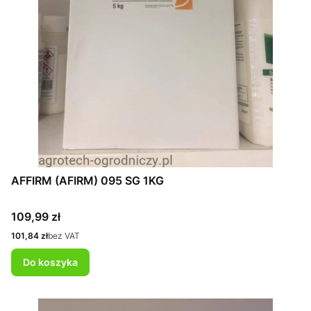
AFFIRM (AFIRM) 095 SG 1KG
Cena
109,99 zł
Cena
101,84 zł
bez VAT
Do koszyka