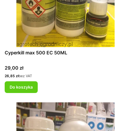
Cyperkill max 500 EC 50ML
Cena
29,00 zł
Cena
26,85 zł
bez VAT
Do koszyka