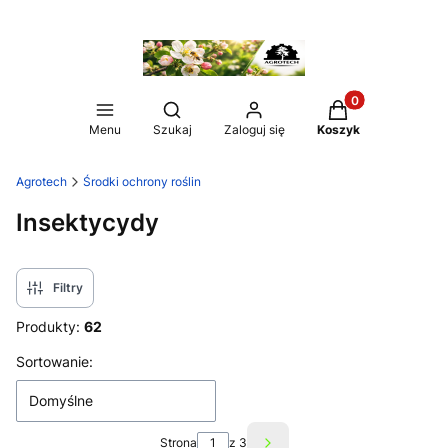
Produkty w koszy
Otwórz wyszukiwarkę
Menu
Szukaj
Zaloguj się
Koszyk
Agrotech
Środki ochrony roślin
Insektycydy
Filtry
Produkty:
62
Lista produktów
Sortowanie:
Domyślne
Strona
z 3