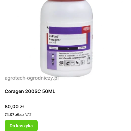
Coragen 200SC 50ML
Cena
80,00 zł
Cena
74,07 zł
bez VAT
Do koszyka