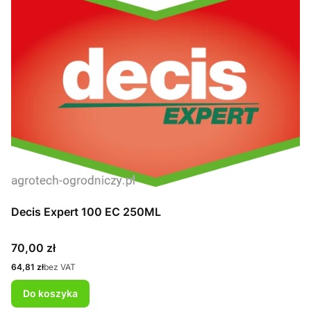
Decis Expert 100 EC 250ML
Cena
70,00 zł
Cena
64,81 zł
bez VAT
Do koszyka