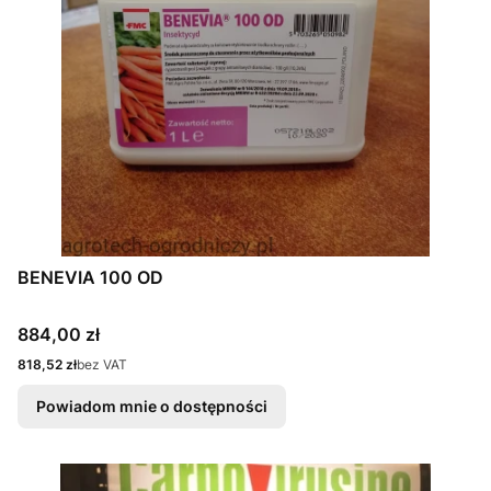
BENEVIA 100 OD
Cena
884,00 zł
Cena
818,52 zł
bez VAT
Powiadom mnie o dostępności