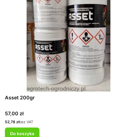
Asset 200gr
Cena
57,00 zł
Cena
52,78 zł
bez VAT
Do koszyka