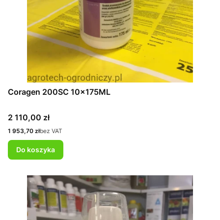
Coragen 200SC 10x175ML
Cena
2 110,00 zł
Cena
1 953,70 zł
bez VAT
Do koszyka