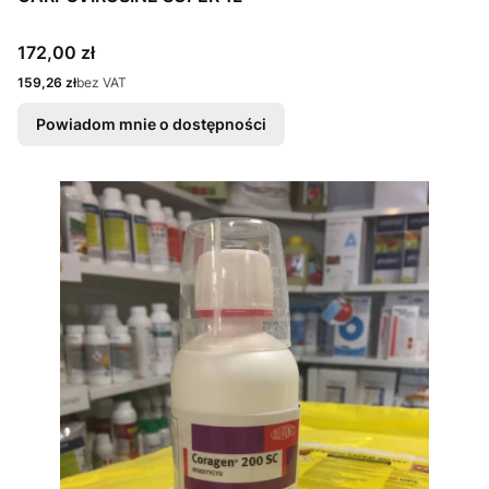
Cena
172,00 zł
Cena
159,26 zł
bez VAT
Powiadom mnie o dostępności