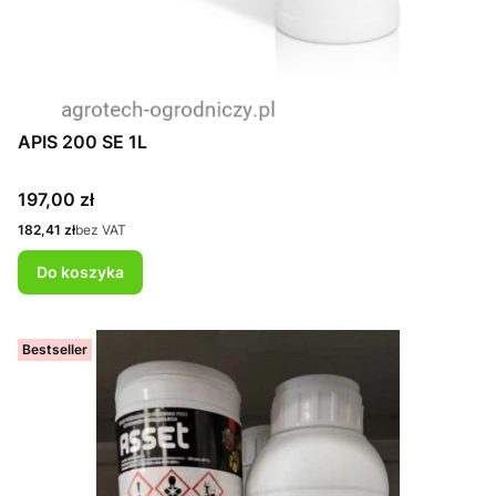
APIS 200 SE 1L
Cena
197,00 zł
Cena
182,41 zł
bez VAT
Do koszyka
Bestseller