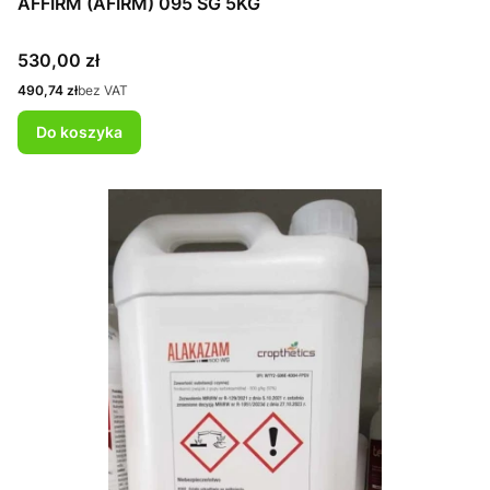
AFFIRM (AFIRM) 095 SG 5KG
Cena
530,00 zł
Cena
490,74 zł
bez VAT
Do koszyka