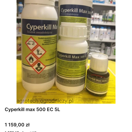
Cyperkill max 500 EC 5L
Cena
1 159,00 zł