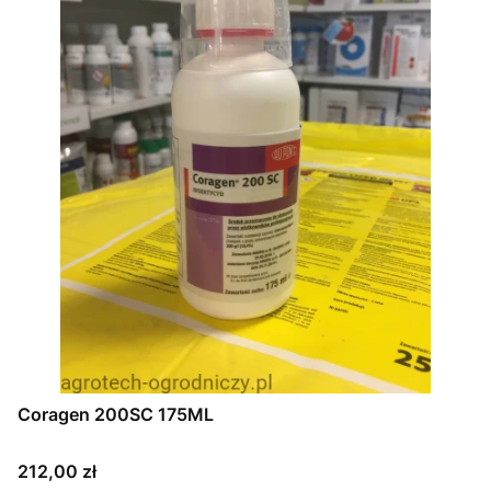
Coragen 200SC 175ML
Cena
212,00 zł