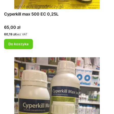
Cyperkill max 500 EC 0,25L
Cena
65,00 zł
Cena
60,19 zł
bez VAT
Do koszyka