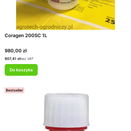
Coragen 200SC 1L
Cena
980,00 zł
Cena
907,41 zł
bez VAT
Do koszyka
Bestseller