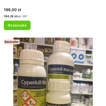
Cena
199,00 zł
Cena
184,26 zł
bez VAT
Do koszyka
Bestseller