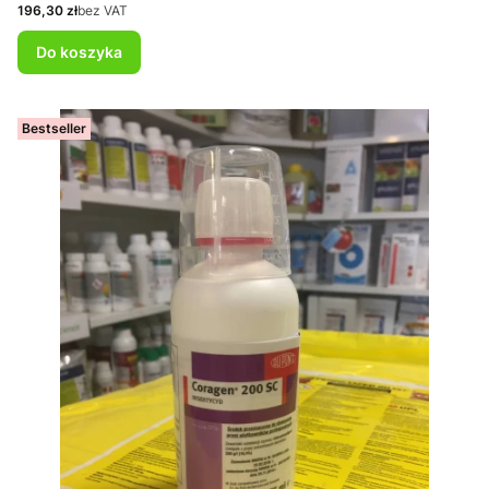
Cena
196,30 zł
bez VAT
Do koszyka
Bestseller