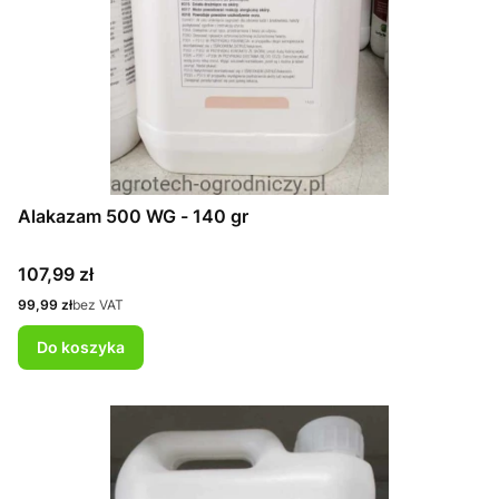
Alakazam 500 WG - 140 gr
Cena
107,99 zł
Cena
99,99 zł
bez VAT
Do koszyka