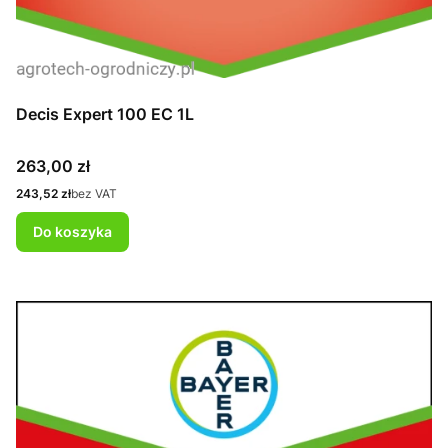
Decis Expert 100 EC 1L
Cena
263,00 zł
Cena
243,52 zł
bez VAT
Do koszyka