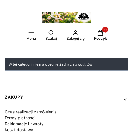
Produkty w koszy
Otwórz wyszukiwarkę
Menu
Szukaj
Zaloguj się
Koszyk
Lista produktów
W tej kategorii nie ma obecnie żadnych produktów
Linki w stopce
ZAKUPY
Czas realizacji zamówienia
Formy płatności
Reklamacje i zwroty
Koszt dostawy