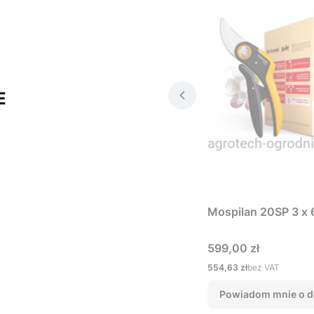
E
Mospilan 20SP 3 x 
Cena
599,00 zł
Cena
554,63 zł
bez VAT
Powiadom mnie o d