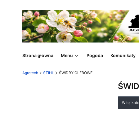
Strona główna
Menu
Pogoda
Komunikaty
Agrotech
STIHL
ŚWIDRY GLEBOWE
ŚWI
Lista
W tej kat