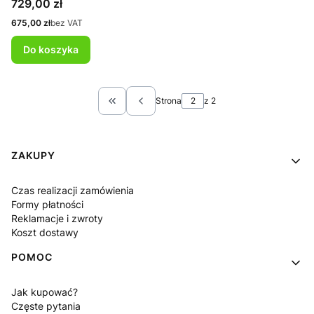
Cena
729,00 zł
Cena
675,00 zł
bez VAT
Do koszyka
Strona
z 2
Wróć do pierwszej strony z produktami
Linki w stopce
ZAKUPY
Czas realizacji zamówienia
Formy płatności
Reklamacje i zwroty
Koszt dostawy
POMOC
Jak kupować?
Częste pytania