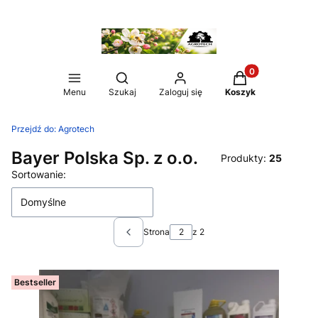
Produkty w koszy
Otwórz wyszukiwarkę
Menu
Szukaj
Zaloguj się
Koszyk
Przejdź do:
Agrotech
Bayer Polska Sp. z o.o.
Produkty:
25
Lista produktów
Sortowanie:
Domyślne
Strona
z 2
Poprzednie produkty
Bestseller