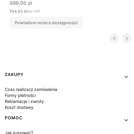
Cena
599,00 zł
Cena
554,63 zł
bez VAT
Powiadom mnie o dostępności
Linki w stopce
ZAKUPY
Czas realizacji zamówienia
Formy płatności
Reklamacje i zwroty
Koszt dostawy
POMOC
Jak kupować?