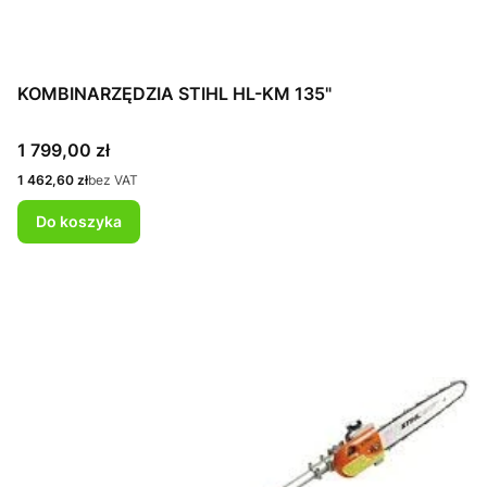
KOMBINARZĘDZIA STIHL HL-KM 135"
Cena
1 799,00 zł
Cena
1 462,60 zł
bez VAT
Do koszyka