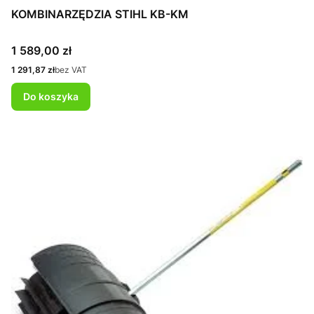
KOMBINARZĘDZIA STIHL KB-KM
Cena
1 589,00 zł
Cena
1 291,87 zł
bez VAT
Do koszyka