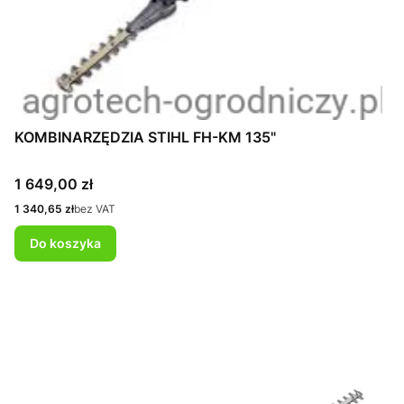
KOMBINARZĘDZIA STIHL FH-KM 135"
Cena
1 649,00 zł
Cena
1 340,65 zł
bez VAT
Do koszyka