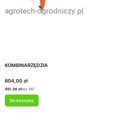
KOMBINARZĘDZIA
Cena
604,00 zł
Cena
491,06 zł
bez VAT
Do koszyka