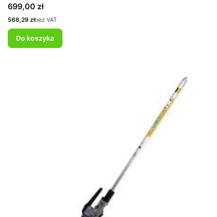
Cena
699,00 zł
Cena
568,29 zł
bez VAT
Do koszyka