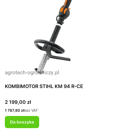
KOMBIMOTOR STIHL KM 94 R-CE
Cena
2 199,00 zł
Cena
1 787,80 zł
bez VAT
Do koszyka