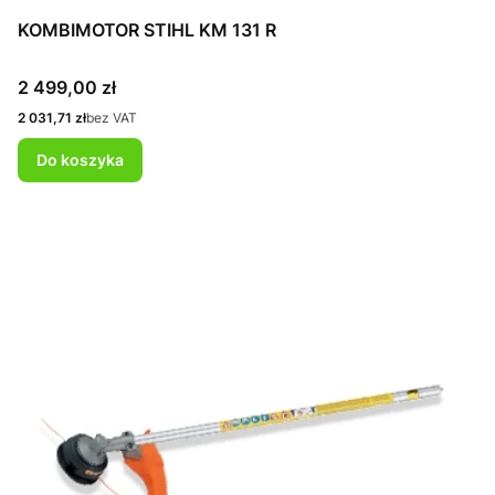
KOMBIMOTOR STIHL KM 131 R
Cena
2 499,00 zł
Cena
2 031,71 zł
bez VAT
Do koszyka