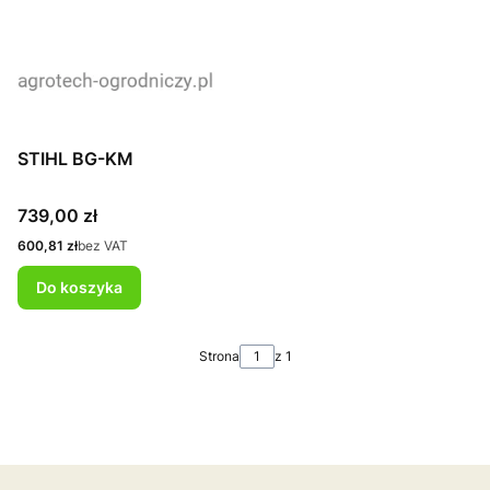
STIHL BG-KM
Cena
739,00 zł
Cena
600,81 zł
bez VAT
Do koszyka
Strona
z 1