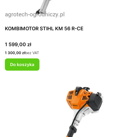
KOMBIMOTOR STIHL KM 56 R-CE
Cena
1 599,00 zł
Cena
1 300,00 zł
bez VAT
Do koszyka