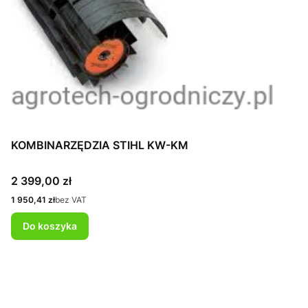
KOMBINARZĘDZIA STIHL KW-KM
Cena
2 399,00 zł
Cena
1 950,41 zł
bez VAT
Do koszyka