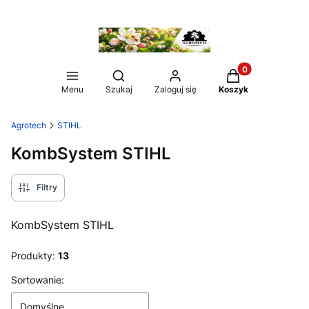
Produkty w koszy
Otwórz wyszukiwarkę
Menu
Szukaj
Zaloguj się
Koszyk
Agrotech
STIHL
KombSystem STIHL
Filtry
KombSystem STIHL
Produkty:
13
Lista produktów
Sortowanie:
Domyślne