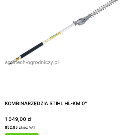
KOMBINARZĘDZIA STIHL HL-KM 0"
Cena
1 049,00 zł
Cena
852,85 zł
bez VAT