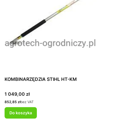
KOMBINARZĘDZIA STIHL HT-KM
Cena
1 049,00 zł
Cena
852,85 zł
bez VAT
Do koszyka